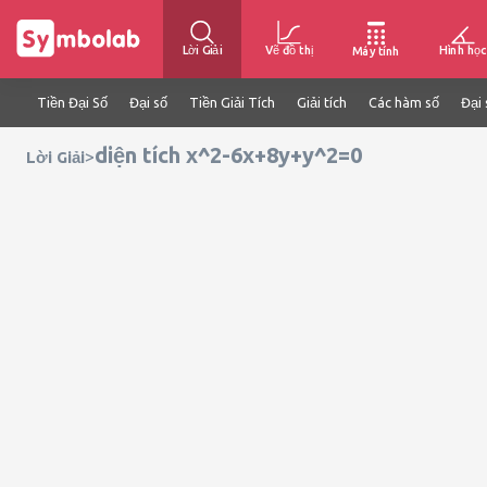
Lời Giải
Vẽ đồ thị
Hình học
Máy tính
Tiền Đại Số
Đại số
Tiền Giải Tích
Giải tích
Các hàm số
Đại 
diện tích x^2-6x+8y+y^2=0
>
Lời Giải