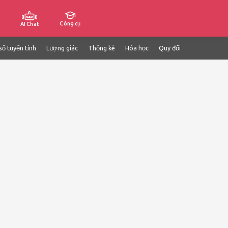
Công cụ
AI Chat
số tuyến tính
Lượng giác
Thống kê
Hóa học
Quy đổi