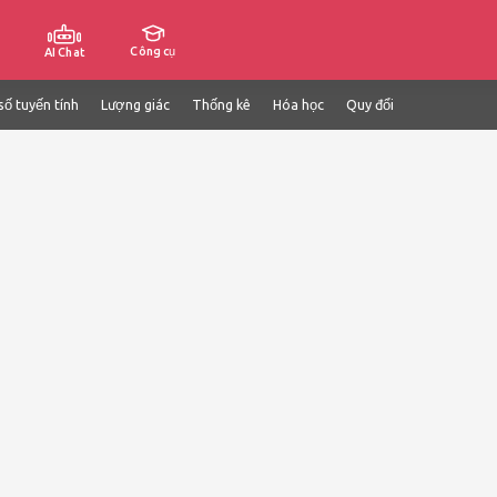
Công cụ
AI Chat
số tuyến tính
Lượng giác
Thống kê
Hóa học
Quy đổi