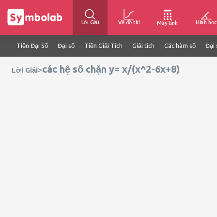
Lời Giải
Vẽ đồ thị
Hình học
Máy tính
Tiền Đại Số
Đại số
Tiền Giải Tích
Giải tích
Các hàm số
Đại 
các hệ số chặn y= x/(x^2-6x+8)
>
Lời Giải