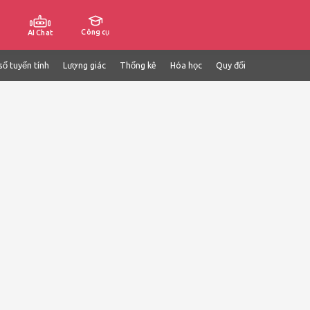
Công cụ
AI Chat
số tuyến tính
Lượng giác
Thống kê
Hóa học
Quy đổi