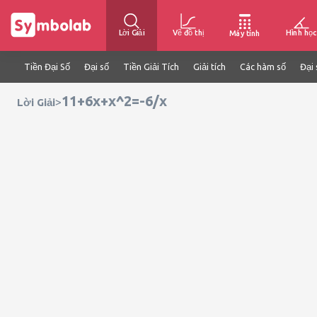
Lời Giải
Vẽ đồ thị
Hình học
Máy tính
Tiền Đại Số
Đại số
Tiền Giải Tích
Giải tích
Các hàm số
Đại 
11+6x+x^2=-6/x
>
Lời Giải