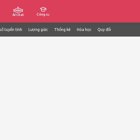
Công cụ
AI Chat
số tuyến tính
Lượng giác
Thống kê
Hóa học
Quy đổi