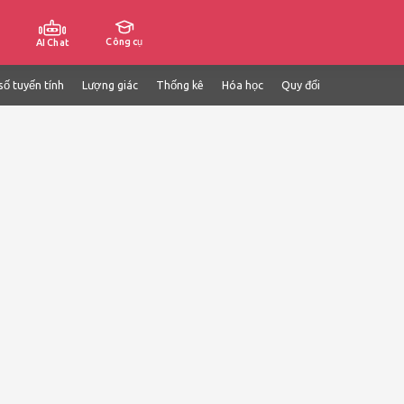
Công cụ
AI Chat
số tuyến tính
Lượng giác
Thống kê
Hóa học
Quy đổi