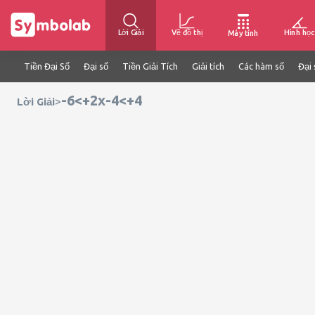
Lời Giải
Vẽ đồ thị
Hình học
Máy tính
Tiền Đại Số
Đại số
Tiền Giải Tích
Giải tích
Các hàm số
Đại 
-6<+2x-4<+4
>
Lời Giải