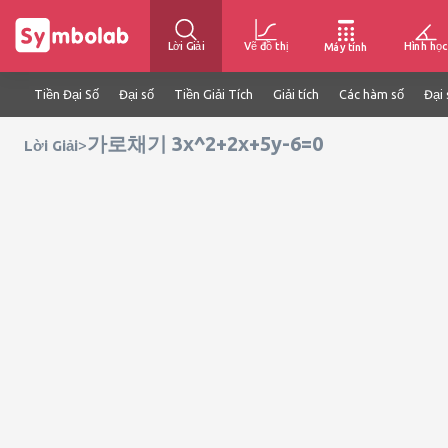
Lời Giải
Vẽ đồ thị
Hình học
Máy tính
Tiền Đại Số
Đại số
Tiền Giải Tích
Giải tích
Các hàm số
Đại 
가로채기 3x^2+2x+5y-6=0
>
Lời Giải