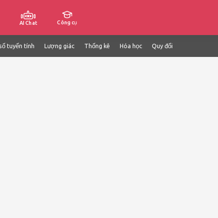
Công cụ
AI Chat
số tuyến tính
Lượng giác
Thống kê
Hóa học
Quy đổi