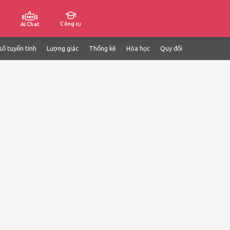
Công cụ
AI Chat
số tuyến tính
Lượng giác
Thống kê
Hóa học
Quy đổi