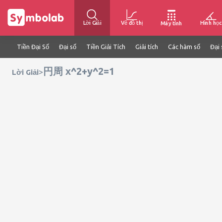
Lời Giải
Vẽ đồ thị
Hình học
Máy tính
Tiền Đại Số
Đại số
Tiền Giải Tích
Giải tích
Các hàm số
Đại 
円周 x^2+y^2=1
>
Lời Giải