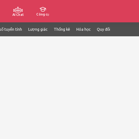
Công cụ
AI Chat
số tuyến tính
Lượng giác
Thống kê
Hóa học
Quy đổi