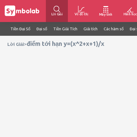
Lời Giải
Vẽ đồ thị
Hình học
Máy tính
Tiền Đại Số
Đại số
Tiền Giải Tích
Giải tích
Các hàm số
Đại 
điểm tới hạn y=(x^2+x+1)/x
>
Lời Giải