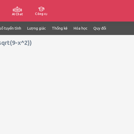
Công cụ
AI Chat
số tuyến tính
Lượng giác
Thống kê
Hóa học
Quy đổi
sqrt(9-x^2))