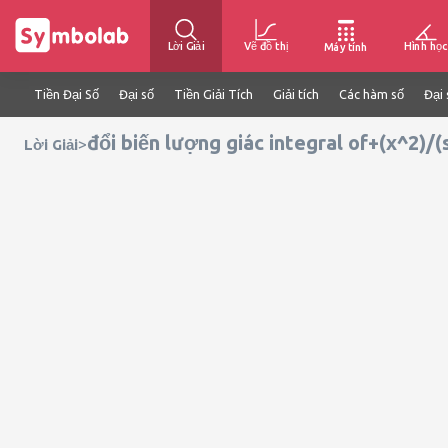
Lời Giải
Vẽ đồ thị
Hình học
Máy tính
Tiền Đại Số
Đại số
Tiền Giải Tích
Giải tích
Các hàm số
Đại 
đổi biến lượng giác integral of+(x^2)/(
>
Lời Giải