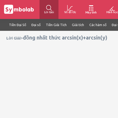
Lời Giải
Vẽ đồ thị
Hình học
Máy tính
Tiền Đại Số
Đại số
Tiền Giải Tích
Giải tích
Các hàm số
Đại 
đồng nhất thức arcsin(x)+arcsin(y)
>
Lời Giải