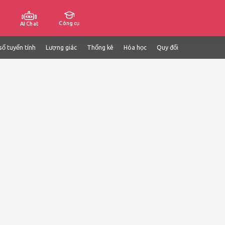
Công cụ
AI Chat
số tuyến tính
Lượng giác
Thống kê
Hóa học
Quy đổi