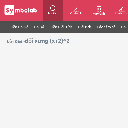
Lời Giải
Vẽ đồ thị
Hình học
Máy tính
Tiền Đại Số
Đại số
Tiền Giải Tích
Giải tích
Các hàm số
Đại 
đối xứng (x+2)^2
>
Lời Giải