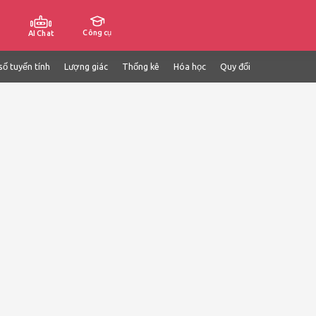
Công cụ
AI Chat
số tuyến tính
Lượng giác
Thống kê
Hóa học
Quy đổi