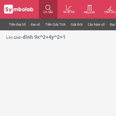
Lời Giải
Vẽ đồ thị
Hình học
Máy tính
Tiền Đại Số
Đại số
Tiền Giải Tích
Giải tích
Các hàm số
Đại 
đỉnh 9x^2+4y^2=1
>
Lời Giải