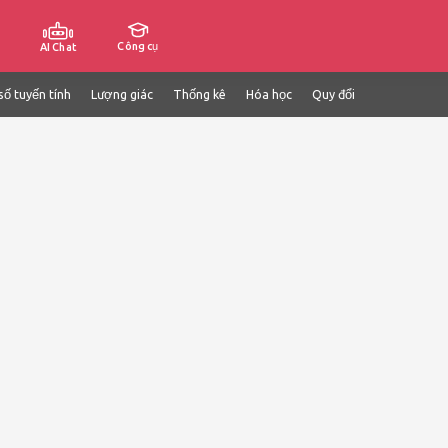
Công cụ
AI Chat
số tuyến tính
Lượng giác
Thống kê
Hóa học
Quy đổi