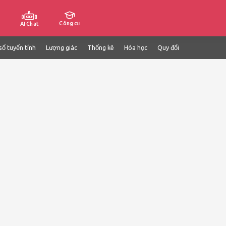
Công cụ
AI Chat
số tuyến tính
Lượng giác
Thống kê
Hóa học
Quy đổi