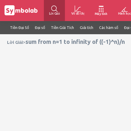
Lời Giải
Vẽ đồ thị
Hình học
Máy tính
Tiền Đại Số
Đại số
Tiền Giải Tích
Giải tích
Các hàm số
Đại 
sum from n=1 to infinity of ((-1)^n)/n
>
Lời Giải