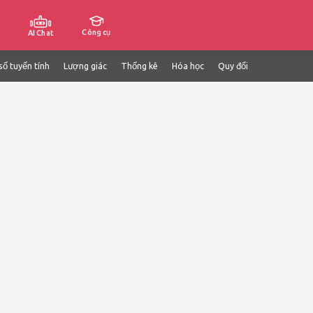
Công cụ
AI Chat
số tuyến tính
Lượng giác
Thống kê
Hóa học
Quy đổi