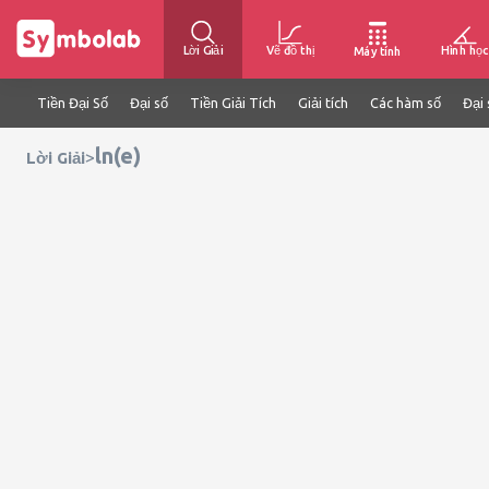
Lời Giải
Vẽ đồ thị
Hình học
Máy tính
Tiền Đại Số
Đại số
Tiền Giải Tích
Giải tích
Các hàm số
Đại 
ln(e)
>
Lời Giải