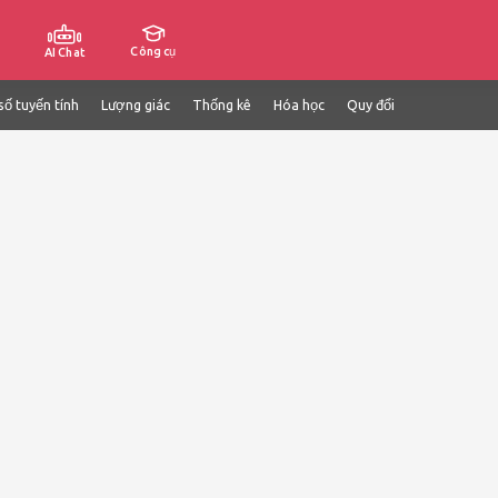
Công cụ
AI Chat
số tuyến tính
Lượng giác
Thống kê
Hóa học
Quy đổi