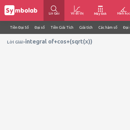
Lời Giải
Vẽ đồ thị
Hình học
Máy tính
Tiền Đại Số
Đại số
Tiền Giải Tích
Giải tích
Các hàm số
Đại 
integral of+cos+(sqrt(x))
>
Lời Giải