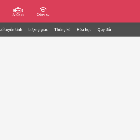
Công cụ
AI Chat
số tuyến tính
Lượng giác
Thống kê
Hóa học
Quy đổi