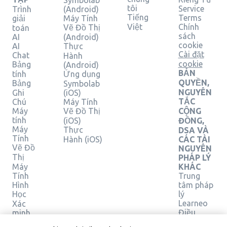
Symbolab
tôi
Service
Trình
(Android)
Tiếng
Terms
giải
Máy Tính
Việt
Chính
Vẽ Đồ Thị
toán
sách
AI
(Android)
cookie
AI
Thực
Cài đặt
Chat
Hành
cookie
Bảng
(Android)
BẢN
tính
Ứng dụng
QUYỀN,
Bảng
Symbolab
NGUYÊN
Ghi
(iOS)
TẮC
Chú
Máy Tính
Máy
Vẽ Đồ Thị
CỘNG
tính
(iOS)
ĐỒNG,
Máy
Thực
DSA VÀ
Tính
Hành (iOS)
CÁC TÀI
Vẽ Đồ
NGUYÊN
Thị
PHÁP LÝ
Máy
KHÁC
Tính
Trung
Hình
tâm pháp
Học
lý
Learneo
Xác
Điều
minh
giải
khoản