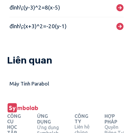
đỉnh\:(y-3)^2=8(x-5)
đỉnh\:(x+3)^2=-20(y-1)
Liên quan
Máy Tính Parabol
CÔNG
ỨNG
CÔNG
HỢP
CỤ
TY
DỤNG
PHÁP
Liên hệ
HỌC
Quyền
Ứng dụng
chúng
TẬP
Riêng Tư