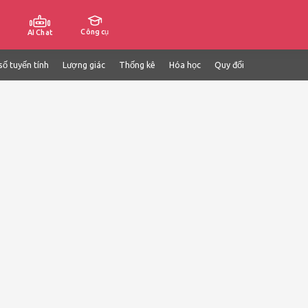
Công cụ
AI Chat
số tuyến tính
Lượng giác
Thống kê
Hóa học
Quy đổi