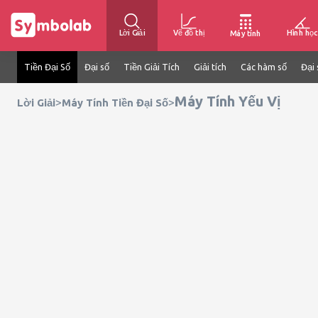
Lời Giải
Vẽ đồ thị
Hình học
Máy tính
Tiền Đại Số
Đại số
Tiền Giải Tích
Giải tích
Các hàm số
Đại 
Máy Tính Yếu Vị
>
>
Lời Giải
Máy Tính Tiền Đại Số