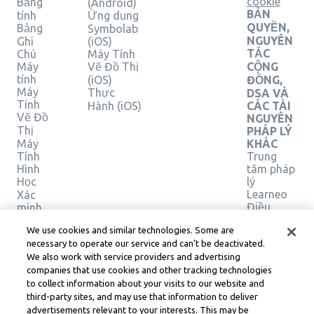
cookie
Bảng
(Android)
BẢN
tính
Ứng dụng
QUYỀN,
Bảng
Symbolab
NGUYÊN
Ghi
(iOS)
TẮC
Chú
Máy Tính
Máy
Vẽ Đồ Thị
CỘNG
tính
(iOS)
ĐỒNG,
Máy
Thực
DSA VÀ
Tính
Hành (iOS)
CÁC TÀI
Vẽ Đồ
NGUYÊN
Thị
PHÁP LÝ
Máy
KHÁC
Tính
Trung
Hình
tâm pháp
Học
lý
Learneo
Xác
Điều
minh
giải
khoản
We use cookies and similar technologies. Some are
pháp
Dịch vụ
necessary to operate our service and can’t be deactivated.
của
We also work with service providers and advertising
Learneo
companies that use cookies and other tracking technologies
to collect information about your visits to our website and
Symbolab, a Learneo, Inc. business
third-party sites, and may use that information to deliver
© Learneo, Inc. 2024
advertisements relevant to your interests. This may be