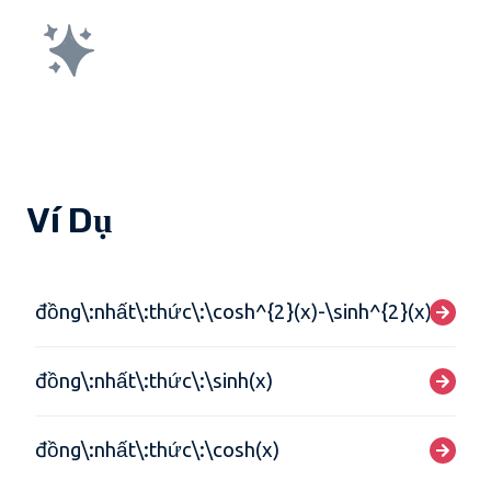
Ví Dụ
đồng\:nhất\:thức\:\cosh^{2}(x)-\sinh^{2}(x)
đồng\:nhất\:thức\:\sinh(x)
đồng\:nhất\:thức\:\cosh(x)