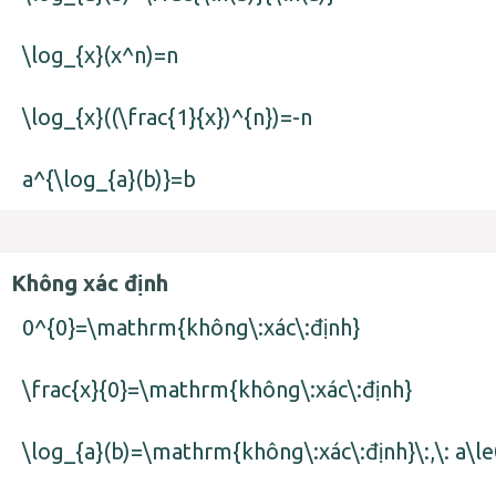
\log_{x}(x^n)=n
\log_{x}((\frac{1}{x})^{n})=-n
a^{\log_{a}(b)}=b
Không xác định
0^{0}=\mathrm{không\:xác\:định}
\frac{x}{0}=\mathrm{không\:xác\:định}
\log_{a}(b)=\mathrm{không\:xác\:định}\:,\: a\le