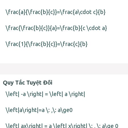
\frac{a}{\frac{b}{c}}=\frac{a\cdot c}{b}
\frac{\frac{b}{c}}{a}=\frac{b}{c \cdot a}
\frac{1}{\frac{b}{c}}=\frac{c}{b}
Quy Tắc Tuyệt Đối
\left| -a \right| = \left| a \right|
\left|a\right|=a \: ,\: a\ge0
\left| ax\right| = a \left| x\right| \: , \: a\ge 0