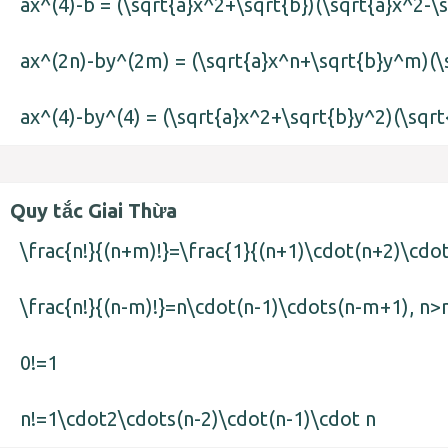
ax^(4)-b = (\sqrt{a}x^2+\sqrt{b})(\sqrt{a}x^2-\s
ax^(2n)-by^(2m) = (\sqrt{a}x^n+\sqrt{b}y^m)(\
ax^(4)-by^(4) = (\sqrt{a}x^2+\sqrt{b}y^2)(\sqrt
Quy tắc Giai Thừa
\frac{n!}{(n+m)!}=\frac{1}{(n+1)\cdot(n+2)\cdo
\frac{n!}{(n-m)!}=n\cdot(n-1)\cdots(n-m+1), n
0!=1
n!=1\cdot2\cdots(n-2)\cdot(n-1)\cdot n