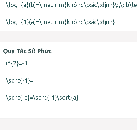
\log_{a}(b)=\mathrm{không\:xác\:định}\:,\: b\l
\log_{1}(a)=\mathrm{không\:xác\:định}
Quy Tắc Số Phức
i^{2}=-1
\sqrt{-1}=i
\sqrt{-a}=\sqrt{-1}\sqrt{a}