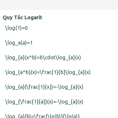
Quy Tắc Logarit
\log(1)=0
\log_a(a)=1
\log_{a}(x^b)=b\cdot\log_{a}(x)
\log_{a^b}(x)=\frac{1}{b}\log_{a}(x)
\log_{a}(\frac{1}{x})=-\log_{a}(x)
\log_{\frac{1}{a}}(x)=-\log_{a}(x)
\log_{a}(b)=\frac{\ln(b)}{\ln(a)}