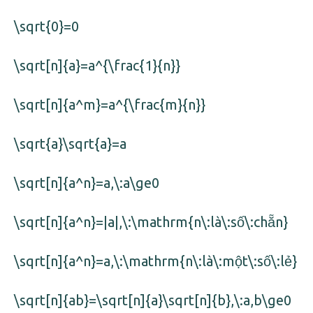
\sqrt{0}=0
\sqrt[n]{a}=a^{\frac{1}{n}}
\sqrt[n]{a^m}=a^{\frac{m}{n}}
\sqrt{a}\sqrt{a}=a
\sqrt[n]{a^n}=a,\:a\ge0
\sqrt[n]{a^n}=|a|,\:\mathrm{n\:là\:số\:chẵn}
\sqrt[n]{a^n}=a,\:\mathrm{n\:là\:một\:số\:lẻ}
\sqrt[n]{ab}=\sqrt[n]{a}\sqrt[n]{b},\:a,b\ge0