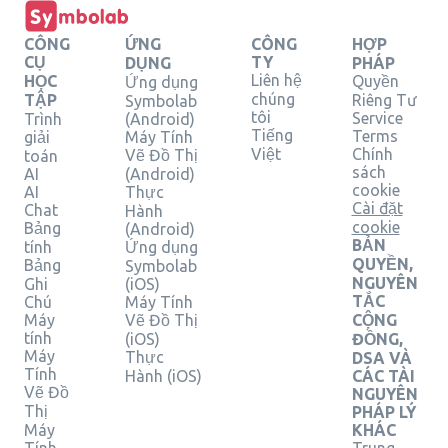
CÔNG
ỨNG
CÔNG
HỢP
CỤ
TY
DỤNG
PHÁP
Liên hệ
HỌC
Quyền
Ứng dụng
chúng
TẬP
Riêng Tư
Symbolab
tôi
Service
Trình
(Android)
Tiếng
Terms
giải
Máy Tính
Việt
Chính
Vẽ Đồ Thị
toán
sách
AI
(Android)
cookie
AI
Thực
Cài đặt
Chat
Hành
cookie
Bảng
(Android)
BẢN
tính
Ứng dụng
QUYỀN,
Bảng
Symbolab
NGUYÊN
Ghi
(iOS)
TẮC
Chú
Máy Tính
Máy
Vẽ Đồ Thị
CỘNG
tính
(iOS)
ĐỒNG,
Máy
Thực
DSA VÀ
Tính
Hành (iOS)
CÁC TÀI
Vẽ Đồ
NGUYÊN
Thị
PHÁP LÝ
Máy
KHÁC