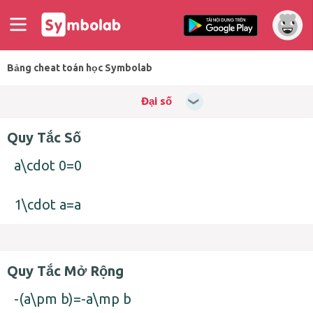
Bảng cheat toán học Symbolab
Đại số
Quy Tắc Số
a\cdot 0=0
1\cdot a=a
Quy Tắc Mở Rộng
-(a\pm b)=-a\mp b