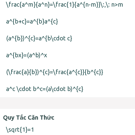
\frac{a^m}{a^n}=\frac{1}{a^{n-m}}\:,\: n>m
a^{b+c}=a^{b}a^{c}
(a^{b})^{c}=a^{b\cdot c}
a^{bx}=(a^b)^x
(\frac{a}{b})^{c}=\frac{a^{c}}{b^{c}}
a^c \cdot b^c=(a\cdot b)^{c}
Quy Tắc Căn Thức
\sqrt{1}=1