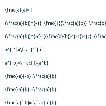
\frac{a}{a}=1
(\frac{a}{b})^{-1}=\frac{1}{\frac{a}{b}}=\frac{b}
(\frac{a}{b})^{-c}=((\frac{a}{b})^{-1})^{c}=(\frac
a^{-1}=\frac{1}{a}
a^{-b}=\frac{1}{a^b}
\frac{-a}{-b}=\frac{a}{b}
\frac{-a}{b}=-\frac{a}{b}
\frac{a}{-b}=-\frac{a}{b}