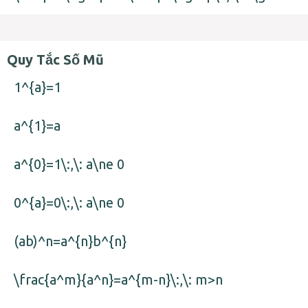
Quy Tắc Số Mũ
1^{a}=1
a^{1}=a
a^{0}=1\:,\: a\ne 0
0^{a}=0\:,\: a\ne 0
(ab)^n=a^{n}b^{n}
\frac{a^m}{a^n}=a^{m-n}\:,\: m>n