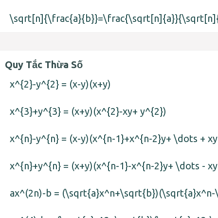
\sqrt[n]{\frac{a}{b}}=\frac{\sqrt[n]{a}}{\sqrt[n]
Quy Tắc Thừa Số
x^{2}-y^{2} = (x-y)(x+y)
x^{3}+y^{3} = (x+y)(x^{2}-xy+ y^{2})
x^{n}-y^{n} = (x-y)(x^{n-1}+x^{n-2}y+ \dots + xy
x^{n}+y^{n} = (x+y)(x^{n-1}-x^{n-2}y+ \dots - x
ax^(2n)-b = (\sqrt{a}x^n+\sqrt{b})(\sqrt{a}x^n-