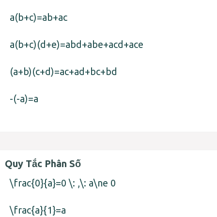
a(b+c)=ab+ac
a(b+c)(d+e)=abd+abe+acd+ace
(a+b)(c+d)=ac+ad+bc+bd
-(-a)=a
Quy Tắc Phân Số
\frac{0}{a}=0 \: ,\: a\ne 0
\frac{a}{1}=a