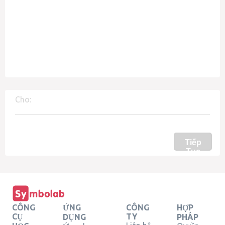
Cho:
Tiếp
Tục
CÔNG
ỨNG
CÔNG
HỢP
CỤ
TY
DỤNG
PHÁP