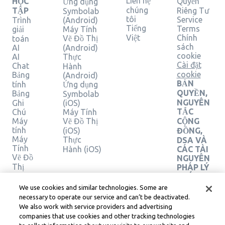
Liên hệ
HỌC
Quyền
Ứng dụng
chúng
TẬP
Riêng Tư
Symbolab
tôi
Service
Trình
(Android)
Tiếng
Terms
giải
Máy Tính
Việt
Chính
Vẽ Đồ Thị
toán
sách
AI
(Android)
cookie
AI
Thực
Cài đặt
Chat
Hành
cookie
Bảng
(Android)
BẢN
tính
Ứng dụng
QUYỀN,
Bảng
Symbolab
NGUYÊN
Ghi
(iOS)
TẮC
Chú
Máy Tính
Máy
Vẽ Đồ Thị
CỘNG
tính
(iOS)
ĐỒNG,
Máy
Thực
DSA VÀ
Tính
Hành (iOS)
CÁC TÀI
Vẽ Đồ
NGUYÊN
Thị
PHÁP LÝ
Máy
KHÁC
Tính
Trung
We use cookies and similar technologies. Some are
Hình
tâm pháp
necessary to operate our service and can’t be deactivated.
Học
lý
We also work with service providers and advertising
Learneo
Xác
companies that use cookies and other tracking technologies
Điều
minh