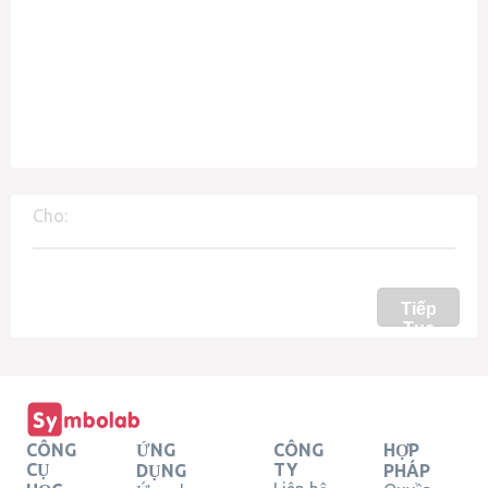
Cho:
Tiếp
Tục
CÔNG
ỨNG
CÔNG
HỢP
CỤ
TY
DỤNG
PHÁP