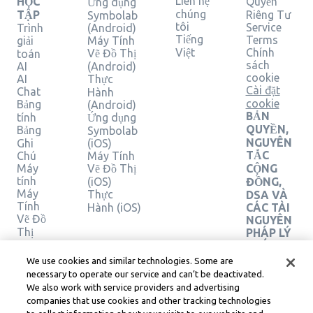
Liên hệ
HỌC
Quyền
Ứng dụng
chúng
TẬP
Riêng Tư
Symbolab
tôi
Service
Trình
(Android)
Tiếng
Terms
giải
Máy Tính
Việt
Chính
Vẽ Đồ Thị
toán
sách
AI
(Android)
cookie
AI
Thực
Cài đặt
Chat
Hành
cookie
Bảng
(Android)
BẢN
tính
Ứng dụng
QUYỀN,
Bảng
Symbolab
NGUYÊN
Ghi
(iOS)
TẮC
Chú
Máy Tính
Máy
Vẽ Đồ Thị
CỘNG
tính
(iOS)
ĐỒNG,
Máy
Thực
DSA VÀ
Tính
Hành (iOS)
CÁC TÀI
Vẽ Đồ
NGUYÊN
Thị
PHÁP LÝ
Máy
KHÁC
Tính
Trung
We use cookies and similar technologies. Some are
Hình
tâm pháp
necessary to operate our service and can’t be deactivated.
Học
lý
We also work with service providers and advertising
Learneo
Xác
companies that use cookies and other tracking technologies
Điều
minh