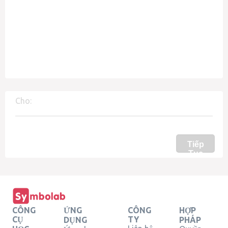
Cho:
Tiếp
Tục
CÔNG
ỨNG
CÔNG
HỢP
CỤ
TY
DỤNG
PHÁP