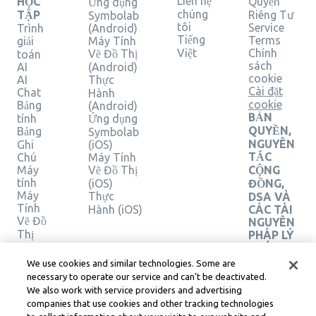
Liên hệ
HỌC
Quyền
Ứng dụng
chúng
TẬP
Riêng Tư
Symbolab
tôi
Service
Trình
(Android)
Tiếng
Terms
giải
Máy Tính
Việt
Chính
Vẽ Đồ Thị
toán
sách
AI
(Android)
cookie
AI
Thực
Cài đặt
Chat
Hành
cookie
Bảng
(Android)
BẢN
tính
Ứng dụng
QUYỀN,
Bảng
Symbolab
NGUYÊN
Ghi
(iOS)
TẮC
Chú
Máy Tính
Máy
Vẽ Đồ Thị
CỘNG
tính
(iOS)
ĐỒNG,
Máy
Thực
DSA VÀ
Tính
Hành (iOS)
CÁC TÀI
Vẽ Đồ
NGUYÊN
Thị
PHÁP LÝ
Máy
KHÁC
Tính
Trung
We use cookies and similar technologies. Some are
Hình
tâm pháp
necessary to operate our service and can’t be deactivated.
Học
lý
We also work with service providers and advertising
Learneo
Xác
companies that use cookies and other tracking technologies
Điều
minh