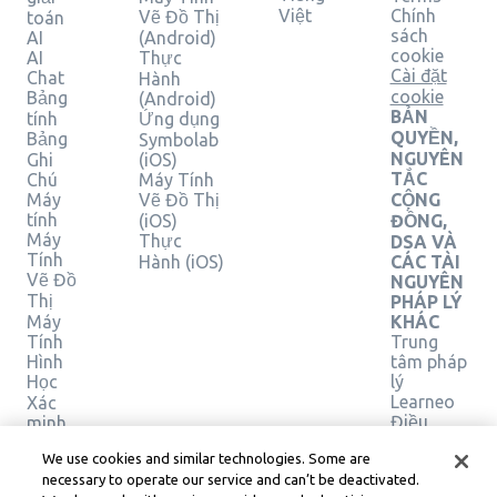
Việt
Chính
Vẽ Đồ Thị
toán
sách
AI
(Android)
cookie
AI
Thực
Cài đặt
Chat
Hành
cookie
Bảng
(Android)
BẢN
tính
Ứng dụng
QUYỀN,
Bảng
Symbolab
NGUYÊN
Ghi
(iOS)
TẮC
Chú
Máy Tính
Máy
Vẽ Đồ Thị
CỘNG
tính
(iOS)
ĐỒNG,
Máy
Thực
DSA VÀ
Tính
Hành (iOS)
CÁC TÀI
Vẽ Đồ
NGUYÊN
Thị
PHÁP LÝ
Máy
KHÁC
Tính
Trung
Hình
tâm pháp
Học
lý
Learneo
Xác
Điều
minh
giải
khoản
We use cookies and similar technologies. Some are
pháp
Dịch vụ
necessary to operate our service and can’t be deactivated.
của