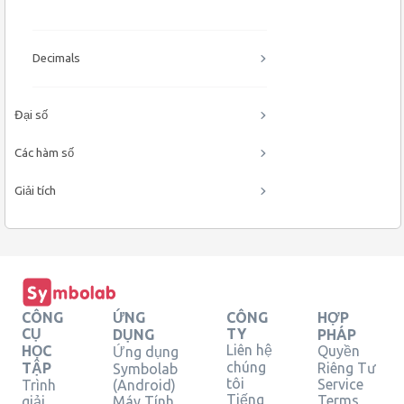
Decimals
Đại số
Các hàm số
Giải tích
CÔNG
ỨNG
CÔNG
HỢP
CỤ
TY
DỤNG
PHÁP
Liên hệ
HỌC
Quyền
Ứng dụng
chúng
TẬP
Riêng Tư
Symbolab
tôi
Service
Trình
(Android)
Tiếng
Terms
giải
Máy Tính